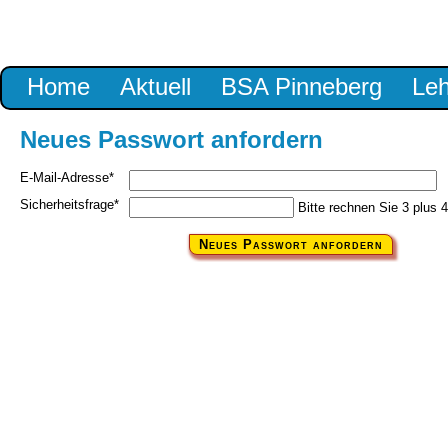
Navigation
Home
Aktuell
BSA Pinneberg
Le
überspringen
Neues Passwort anfordern
Pflichtfeld
E-Mail-Adresse
*
Pflichtfeld
Sicherheitsfrage
*
Bitte rechnen Sie 3 plus 4