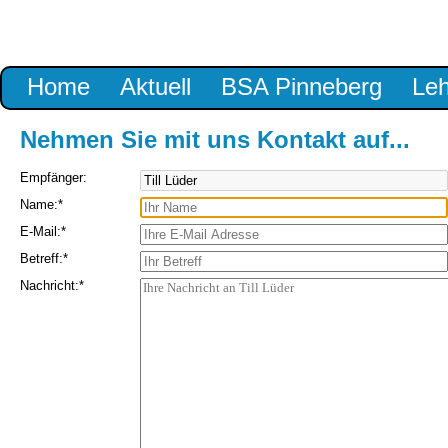
Navigation
Home
Aktuell
BSA Pinneberg
Le
überspringen
Nehmen Sie mit uns Kontakt auf...
Empfänger:
Pflichtfeld
Name:
*
Pflichtfeld
E-Mail:
*
Pflichtfeld
Betreff:
*
Pflichtfeld
Nachricht:
*