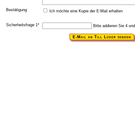
Bestätigung:
Ich möchte eine Kopie der E-Mail erhalten
Pflichtfeld
Sicherheitsfrage 1
*
Bitte addieren Sie 4 und