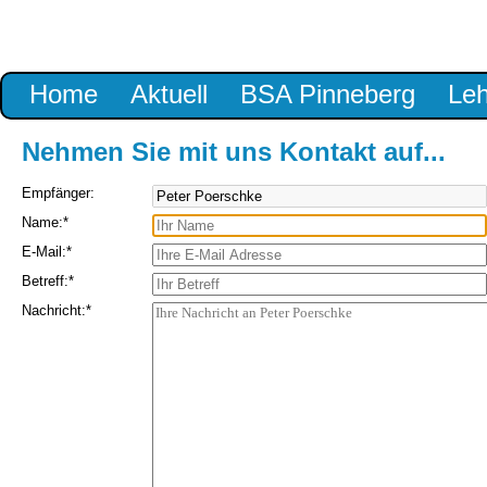
Navigation
Home
Aktuell
BSA Pinneberg
Le
überspringen
Nehmen Sie mit uns Kontakt auf...
Empfänger:
Pflichtfeld
Name:
*
Pflichtfeld
E-Mail:
*
Pflichtfeld
Betreff:
*
Pflichtfeld
Nachricht:
*