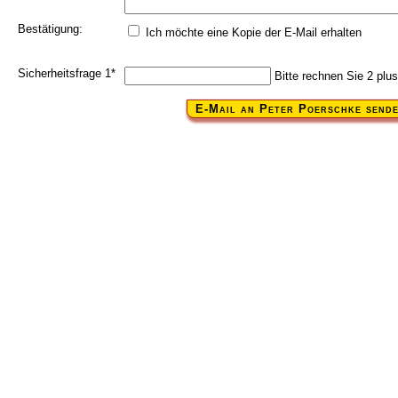
Bestätigung:
Ich möchte eine Kopie der E-Mail erhalten
Pflichtfeld
Sicherheitsfrage 1
*
Bitte rechnen Sie 2 plus