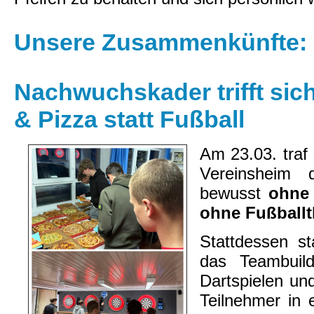
Unsere Zusammenkünfte:
Nachwuchskader trifft sic
& Pizza statt Fußball
Am 23.03. traf
Vereinsheim
bewusst
ohne
ohne Fußballt
Stattdessen s
das Teambuil
Dartspielen un
Teilnehmer in 