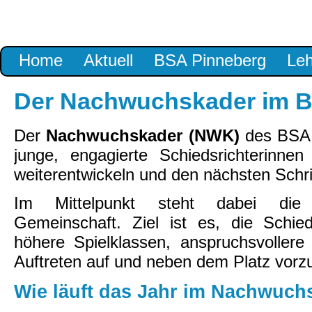
Navigation
Home
Aktuell
BSA Pinneberg
Le
überspringen
Der Nachwuchskader im 
Der
Nachwuchskader (NWK)
des BSA 
junge, engagierte Schiedsrichterinne
weiterentwickeln und den nächsten Schri
Im Mittelpunkt steht dabei die 
Gemeinschaft. Ziel ist es, die Schied
höhere Spielklassen, anspruchsvoller
Auftreten auf und neben dem Platz vorzu
Wie läuft das Jahr im Nachwuch